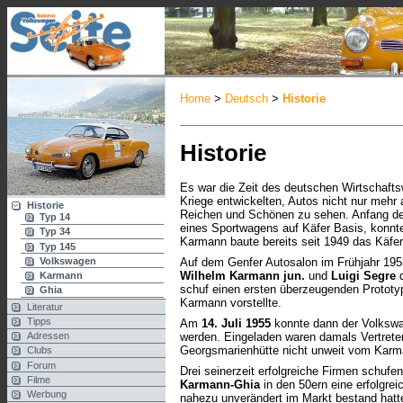
Home
>
Deutsch
>
Historie
Historie
Es war die Zeit des deutschen Wirtschafts
Kriege entwickelten, Autos nicht nur mehr
Historie
Reichen und Schönen zu sehen. Anfang de
Typ 14
eines Sportwagens auf Käfer Basis, konnt
Typ 34
Karmann baute bereits seit 1949 das Käfer
Typ 145
Volkswagen
Auf dem Genfer Autosalon im Frühjahr 19
Wilhelm Karmann jun.
und
Luigi Segre
d
Karmann
schuf einen ersten überzeugenden Prototyp
Ghia
Karmann vorstellte.
Literatur
Tipps
Am
14. Juli 1955
konnte dann der Volkswag
Adressen
werden. Eingeladen waren damals Vertreter
Georgsmarienhütte nicht unweit vom Karm
Clubs
Forum
Drei seinerzeit erfolgreiche Firmen schuf
Filme
Karmann-Ghia
in den 50ern eine erfolgrei
Werbung
nahezu unverändert im Markt bestand hatt