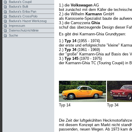
Badura's Coupé
1.) die
Volkswagen
AG
Badura's Bulli
bot zunächst mit dem Käfer die technische 
Badura's Eriba Pan
2.) die Wilhelm
Karmann
GmbH
Badura's CrossPolo
als Karosserie-Spezialist baute die aufw
Badura's Hazet Werkzeug
3.) die Carrozzeria
Ghia
Impressum
schuf das überzeugende Design dieser Fa
Datenschutzrichtlinie
Es gibt drei Karmann-Ghia Grundtypen:
Suche
1.)
Typ 14
(1955 - 1974)
der erste und erfolgreichste "kleine" Kar
2.)
Typ 34
(1961 - 1969)
der "große" Karmann-Ghia auf Basis des 
3.)
Typ 145
(1970 - 1975)
der Karmann-Ghia TC (Touring Coupé) in Br
Typ 14
Typ 34
Die Zeit der luftgekühlten Heckmotorfahrz
mit diesem Konzept am Markt nicht stand
passenden, neuen Wegen. Ab 1973 kam d