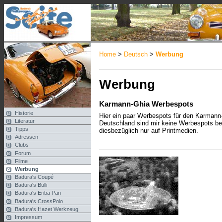
Home
>
Deutsch
>
Werbung
Werbung
Karmann-Ghia Werbespots
Historie
Hier ein paar Werbespots für den Karman
Literatur
Deutschland sind mir keine Werbespots be
Tipps
diesbezüglich nur auf Printmedien.
Adressen
Clubs
Forum
Filme
Werbung
Badura's Coupé
Badura's Bulli
Badura's Eriba Pan
Badura's CrossPolo
Badura's Hazet Werkzeug
Impressum