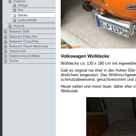
Zubehör
Ablage
Bra
Decke
Lenkradhülle
Historie
Badura's Bulli
Badura's Eriba Pan
Badura's CrossPolo
Badura's Hazet Werkzeug
Impressum
Volkswagen Wolldecke
Datenschutzrichtlinie
Suche
Wolldecke ca. 130 x 180 cm mit eigewebt
Gab es original nur eher in den frühen 50
ähnlichem eingesetzt. Das Wollmischgeweb
schmutzabweisend, geruchsresistent und 
Heute selten und meist teuer, daher eher z
Werkstatt.