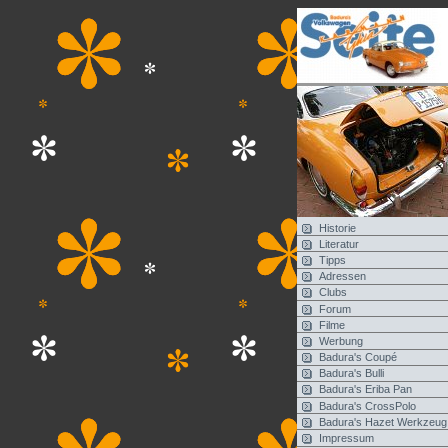
Historie
Literatur
Tipps
Adressen
Clubs
Forum
Filme
Werbung
Badura's Coupé
Badura's Bulli
Badura's Eriba Pan
Badura's CrossPolo
Badura's Hazet Werkzeug
Impressum