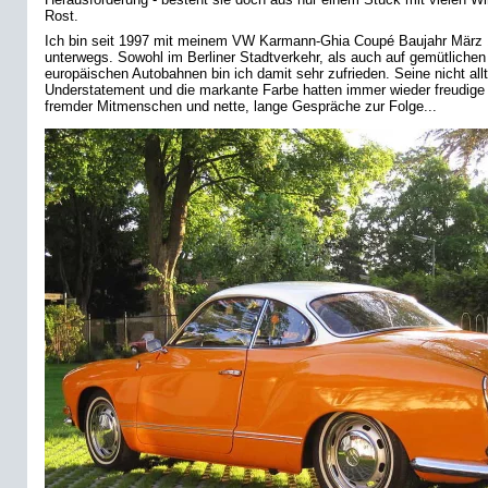
Rost.
Ich bin seit 1997 mit meinem VW Karmann-Ghia Coupé Baujahr März 
unterwegs. Sowohl im Berliner Stadtverkehr, als auch auf gemütlichen
europäischen Autobahnen bin ich damit sehr zufrieden. Seine nicht all
Understatement und die markante Farbe hatten immer wieder freudig
fremder Mitmenschen und nette, lange Gespräche zur Folge...