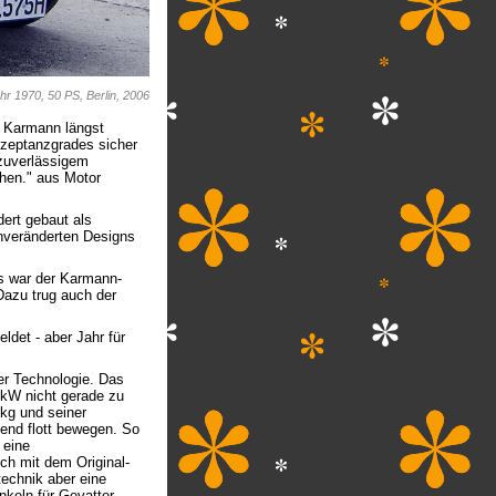
r 1970, 50 PS, Berlin, 2006
r Karmann längst
kzeptanzgrades sicher
zuverlässigem
hen." aus Motor
ert gebaut als
unveränderten Designs
s war der Karmann-
Dazu trug auch der
det - aber Jahr für
er Technologie. Das
5kW nicht gerade zu
kg und seiner
hend flott bewegen. So
 eine
ch mit dem Original-
technik aber eine
nkeln für Gevatter