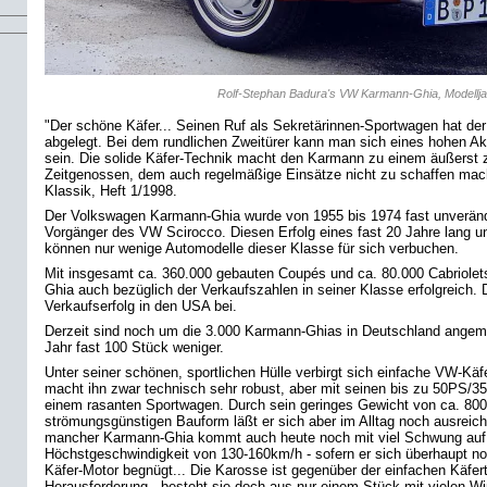
Rolf-Stephan Badura's VW Karmann-Ghia, Modelljah
"Der schöne Käfer... Seinen Ruf als Sekretärinnen-Sportwagen hat de
abgelegt. Bei dem rundlichen Zweitürer kann man sich eines hohen A
sein. Die solide Käfer-Technik macht den Karmann zu einem äußerst 
Zeitgenossen, dem auch regelmäßige Einsätze nicht zu schaffen mac
Klassik, Heft 1/1998.
Der Volkswagen Karmann-Ghia wurde von 1955 bis 1974 fast unveränd
Vorgänger des VW Scirocco. Diesen Erfolg eines fast 20 Jahre lang 
können nur wenige Automodelle dieser Klasse für sich verbuchen.
Mit insgesamt ca. 360.000 gebauten Coupés und ca. 80.000 Cabriolet
Ghia auch bezüglich der Verkaufszahlen in seiner Klasse erfolgreich. 
Verkaufserfolg in den USA bei.
Derzeit sind noch um die 3.000 Karmann-Ghias in Deutschland angemel
Jahr fast 100 Stück weniger.
Unter seiner schönen, sportlichen Hülle verbirgt sich einfache VW-Käf
macht ihn zwar technisch sehr robust, aber mit seinen bis zu 50PS/3
einem rasanten Sportwagen. Durch sein geringes Gewicht von ca. 800
strömungsgünstigen Bauform läßt er sich aber im Alltag noch ausreic
mancher Karmann-Ghia kommt auch heute noch mit viel Schwung auf
Höchstgeschwindigkeit von 130-160km/h - sofern er sich überhaupt no
Käfer-Motor begnügt... Die Karosse ist gegenüber der einfachen Käfer
Herausforderung - besteht sie doch aus nur einem Stück mit vielen Wi